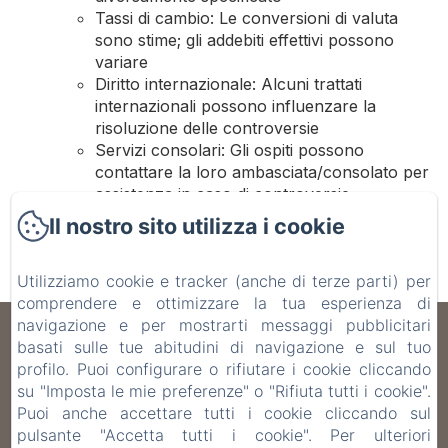
Tassi di cambio: Le conversioni di valuta
sono stime; gli addebiti effettivi possono
variare
Diritto internazionale: Alcuni trattati
internazionali possono influenzare la
risoluzione delle controversie
Servizi consolari: Gli ospiti possono
contattare la loro ambasciata/consolato per
assistenza in caso di controversie
Informazioni sull'hosting del
Il nostro sito utilizza i cookie
sito web
Utilizziamo cookie e tracker (anche di terze parti) per
Il sito web è ospitato da Amenitiz SL.
comprendere e ottimizzare la tua esperienza di
navigazione e per mostrarti messaggi pubblicitari
B&B Don Alessandro
basati sulle tue abitudini di navigazione e sul tuo
profilo. Puoi configurare o rifiutare i cookie cliccando
Informativa Privacy
Note legali
Informazioni sui cookie
su "Imposta le mie preferenze" o "Rifiuta tutti i cookie".
Via Brunetti 23, Surbo, 73010, Italia
Puoi anche accettare tutti i cookie cliccando sul
info@bbdonalessandro.it
pulsante "Accetta tutti i cookie". Per ulteriori