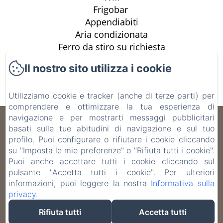
Frigobar
Appendiabiti
Aria condizionata
Ferro da stiro su richiesta
Cassaforte
Il nostro sito utilizza i cookie
Asciugacapelli
TV schermo piatto
Utilizziamo cookie e tracker (anche di terze parti) per
comprendere e ottimizzare la tua esperienza di
navigazione e per mostrarti messaggi pubblicitari
B&B Don Alessandro
basati sulle tue abitudini di navigazione e sul tuo
profilo. Puoi configurare o rifiutare i cookie cliccando
Informativa Privacy
Note legali
Informazioni sui cookie
su "Imposta le mie preferenze" o "Rifiuta tutti i cookie".
Via Brunetti 23, Surbo, 73010, Italia
Puoi anche accettare tutti i cookie cliccando sul
info@bbdonalessandro.it
pulsante "Accetta tutti i cookie". Per ulteriori
informazioni, puoi leggere la nostra
+39 3472108434
Informativa sulla
privacy
.
Rifiuta tutti
Accetta tutti