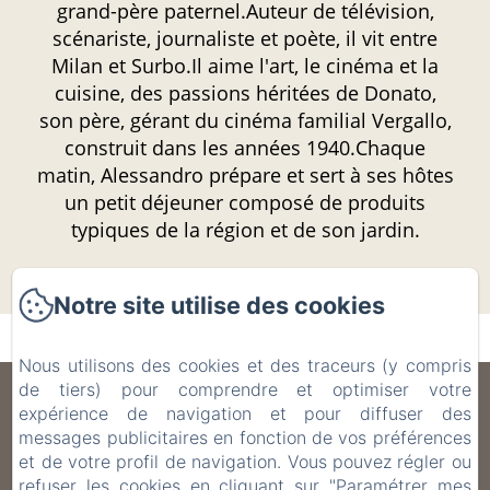
grand-père paternel.Auteur de télévision,
scénariste, journaliste et poète, il vit entre
Milan et Surbo.Il aime l'art, le cinéma et la
cuisine, des passions héritées de Donato,
son père, gérant du cinéma familial Vergallo,
construit dans les années 1940.Chaque
matin, Alessandro prépare et sert à ses hôtes
un petit déjeuner composé de produits
typiques de la région et de son jardin.
Notre site utilise des cookies
Nous utilisons des cookies et des traceurs (y compris
de tiers) pour comprendre et optimiser votre
B&B Don Alessandro
expérience de navigation et pour diffuser des
messages publicitaires en fonction de vos préférences
Politique de confidentialité
Informations légales
et de votre profil de navigation. Vous pouvez régler ou
Informations sur les cookies
refuser les cookies en cliquant sur "Paramétrer mes