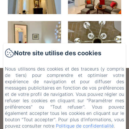
Notre site utilise des cookies
Nous utilisons des cookies et des traceurs (y compris
de tiers) pour comprendre et optimiser votre
B&B Don Alessandro
expérience de navigation et pour diffuser des
messages publicitaires en fonction de vos préférences
Politique de confidentialité
Informations légales
et de votre profil de navigation. Vous pouvez régler ou
Informations sur les cookies
refuser les cookies en cliquant sur "Paramétrer mes
Via Brunetti 23, Surbo, 73010, Italie
préférences" ou "Tout refuser". Vous pouvez
info@bbdonalessandro.it
également accepter tous les cookies en cliquant sur le
+39 3472108434
bouton "Tout accepter". Pour plus d'informations, vous
pouvez consulter notre
Politique de confidentialité
.